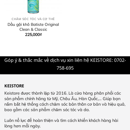
CHĂM SÓC TÓC VÀ CƠ THỂ
Dầu gội khô Batiste Original
Clean & Classic
225,000
₫
Góp ý & thắc mắc về dịch vụ xin liên hệ KEISTORE: 0702-
758-695
KEISTORE
Keistore được thành lập từ 2016. Là cửa hàng phân phối các
sản phẩm chính hãng từ Mỹ, Châu Âu, Hàn Quốc,… Giúp bạn
nắm bắt hệ thống cách chăm sóc bản thân cơ bản và hiệu quả,
bao gồm các sản phẩm chăm sóc tóc và da.
Luôn nổ lực để hoàn thiện và tìm cách khiến khách hàng hài
lòng hơn mỗi ngày.