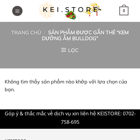
Skip
to
0
content
TRANG CHỦ
/
SẢN PHẨM ĐƯỢC GẮN THẺ “KEM
DƯỠNG ẨM BULLDOG”
LỌC
Không tìm thấy sản phẩm nào khớp với lựa chọn của
bạn.
Góp ý & thắc mắc về dịch vụ xin liên hệ KEISTORE: 0702-
758-695