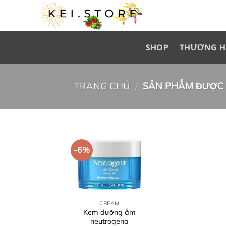
Skip
to
content
SHOP
THƯƠNG H
TRANG CHỦ
/
SẢN PHẨM ĐƯỢC 
-6%
+
CREAM
Kem dưỡng ẩm
neutrogena