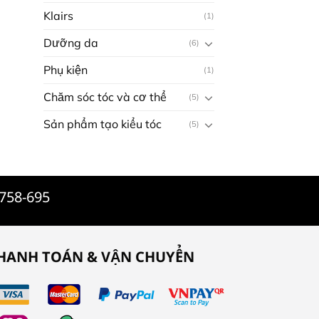
Klairs
(1)
Dưỡng da
(6)
Phụ kiện
(1)
Chăm sóc tóc và cơ thể
(5)
Sản phẩm tạo kiểu tóc
(5)
-758-695
HANH TOÁN & VẬN CHUYỂN