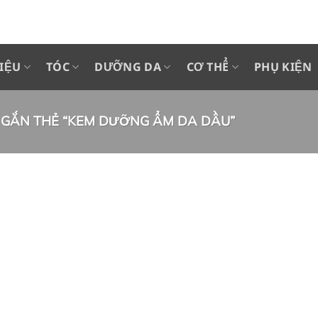
IỆU
TÓC
DƯỠNG DA
CƠ THỂ
PHỤ KIỆN
GẮN THẺ “KEM DƯỠNG ẨM DA DẦU”