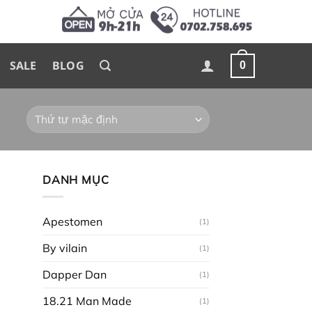
SALE
BLOG
0
DANH MỤC
Apestomen
(1)
By vilain
(1)
Dapper Dan
(1)
18.21 Man Made
(1)