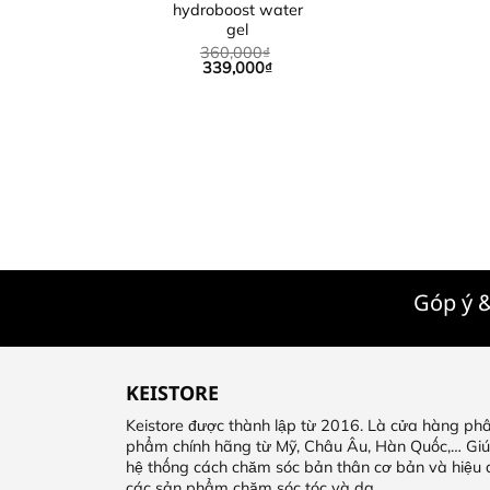
hydroboost water
gel
360,000
₫
339,000
₫
Góp ý &
KEISTORE
Keistore được thành lập từ 2016. Là cửa hàng phâ
phẩm chính hãng từ Mỹ, Châu Âu, Hàn Quốc,… Gi
hệ thống cách chăm sóc bản thân cơ bản và hiệu
các sản phẩm chăm sóc tóc và da.