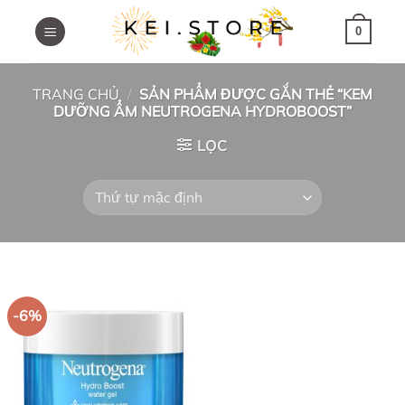
Skip
to
0
content
TRANG CHỦ
/
SẢN PHẨM ĐƯỢC GẮN THẺ “KEM
DƯỠNG ẨM NEUTROGENA HYDROBOOST”
LỌC
-6%