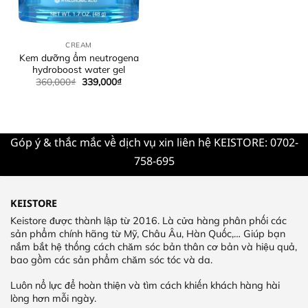
CREAM
Kem dưỡng ẩm neutrogena
hydroboost water gel
360,000
₫
339,000
₫
Góp ý & thắc mắc về dịch vụ xin liên hệ KEISTORE: 0702-
758-695
KEISTORE
Keistore được thành lập từ 2016. Là cửa hàng phân phối các
sản phẩm chính hãng từ Mỹ, Châu Âu, Hàn Quốc,… Giúp bạn
nắm bắt hệ thống cách chăm sóc bản thân cơ bản và hiệu quả,
bao gồm các sản phẩm chăm sóc tóc và da.
Luôn nổ lực để hoàn thiện và tìm cách khiến khách hàng hài
lòng hơn mỗi ngày.