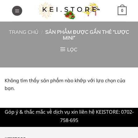
Skip
to
0
content
TRANG CHỦ
/
SẢN PHẨM ĐƯỢC GẮN THẺ “LƯỢC
MINI”
LỌC
Không tìm thấy sản phẩm nào khớp với lựa chọn của
bạn.
Góp ý & thắc mắc về dịch vụ xin liên hệ KEISTORE: 0702-
758-695