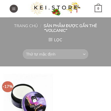
Skip
to
0
content
TRANG CHỦ
/
SẢN PHẨM ĐƯỢC GẮN THẺ
“VOLCANIC”
LỌC
-17%