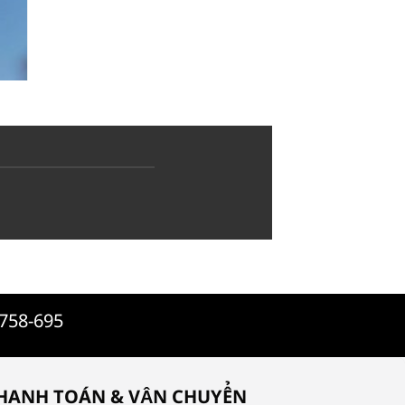
-758-695
HANH TOÁN & VẬN CHUYỂN