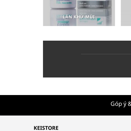
LĂN KHỬ MÙI
Góp ý &
KEISTORE