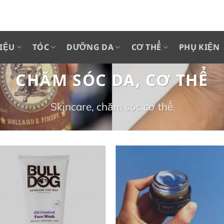
IỆU
TÓC
DƯỠNG DA
CƠ THỂ
PHỤ KIỆN
CHĂM SÓC DA, CƠ THỂ
Skincare, chăm sóc cơ thể