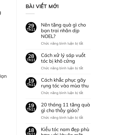
BÀI VIẾT MỚI
g
Nên tặng quà gì cho
29
Th11
bạn trai nhân dịp
NOEL?
ở
Chức năng bình luận bị tắt
Nên
tặng
Cách xử lý sáp vuốt
28
quà
Th11
tóc bị khô cứng
gì
ở
Chức năng bình luận bị tắt
cho
Cách
bạn
Bạn
xử
Cách khắc phục gãy
trai
19
lý
nhân
Th11
rụng tóc vào mùa thu
sáp
dịp
ở
Chức năng bình luận bị tắt
vuốt
NOEL?
Cách
tóc
khắc
20 tháng 11 tặng quà
bị
19
phục
khô
Th11
gì cho thầy giáo?
gãy
cứng
ở
Chức năng bình luận bị tắt
rụng
20
tóc
tháng
Kiểu tóc nam đẹp phù
vào
18
11
mùa
Th11