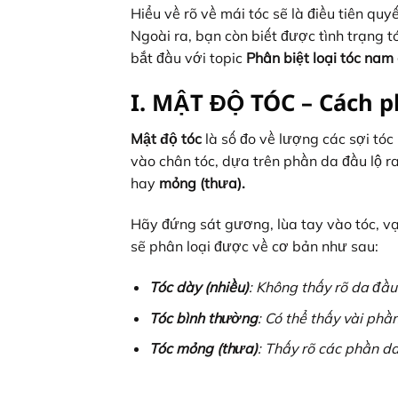
Hiểu về rõ về mái tóc sẽ là điều tiên qu
Ngoài ra, bạn còn biết được tình trạng 
bắt đầu với topic
Phân biệt loại tóc nam 
I. MẬT ĐỘ TÓC – Cách ph
Mật độ tóc
là số đo về lượng các sợi tóc
vào chân tóc, dựa trên phần da đầu lộ r
hay
mỏng (thưa).
Hãy đứng sát gương, lùa tay vào tóc, vạ
sẽ phân loại được về cơ bản như sau:
Tóc dày (nhiều)
: Không thấy rõ da đầu
Tóc bình thường
: Có thể thấy vài phầ
Tóc mỏng (thưa)
: Thấy rõ các phần d