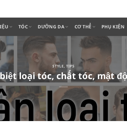
IỆU
TÓC
DƯỠNG DA
CƠ THỂ
PHỤ KIỆN
STYLE
,
TIPS
biệt loại tóc, chất tóc, mật đ