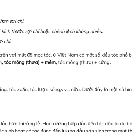
hơn sợi chỉ.
i kích thước sợi chỉ hoặc chênh lệch không nhiều.
i chỉ.
rên với mật độ mọc tóc, ở Việt Nam có một số kiểu tóc phổ b
m
, tóc mỏng (thưa) + mềm,
tóc mỏng (thưa) + cứng
.
hẳng, tóc xoăn, tóc lượn sóng,v.v… nữa. Dưới đây là một số hì
u dầu hơn thường lệ. Hai trường hợp dẫn đến tóc dầu là do b
iệc sinh hoạt có tác động đến lượng dầu sản sinh trong một t