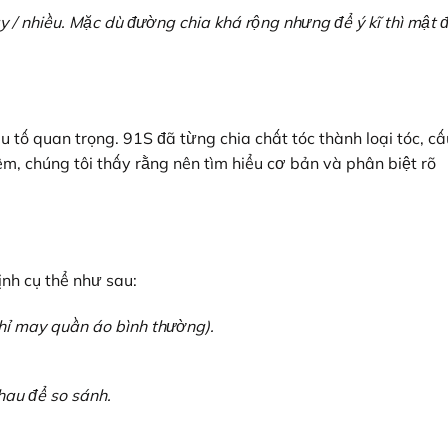
 / nhiều. Mặc dù đường chia khá rộng nhưng để ý kĩ thì mật 
u tố quan trọng. 91S đã từng chia chất tóc thành loại tóc, cấ
hêm, chúng tôi thấy rằng nên tìm hiểu cơ bản và phân biệt rõ
ịnh cụ thể như sau:
hỉ may quần áo bình thường).
hau để so sánh.