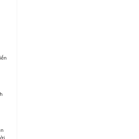
iến
nh
ản
hời