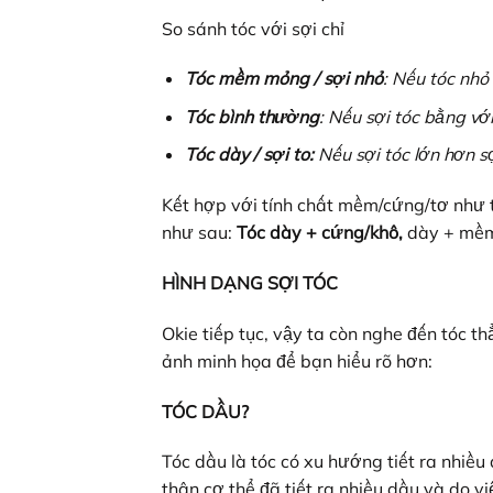
So sánh tóc với sợi chỉ
Tóc mềm mỏng / sợi nhỏ
: Nếu tóc nhỏ 
Tóc bình thường
: Nếu sợi tóc bằng vớ
Tóc dày / sợi to:
Nếu sợi tóc lớn hơn sợ
Kết hợp với tính chất mềm/cứng/tơ như t
như sau:
Tóc dày + cứng/khô,
dày + mề
HÌNH DẠNG SỢI TÓC
Okie tiếp tục, vậy ta còn nghe đến tóc t
ảnh minh họa để bạn hiểu rõ hơn:
TÓC DẦU?
Tóc dầu là tóc có xu hướng tiết ra nhiề
thân cơ thể đã tiết ra nhiều dầu và do v