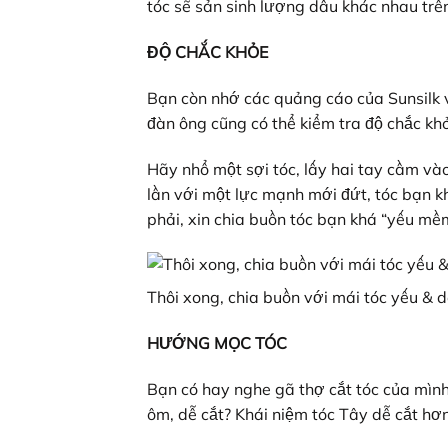
tóc sẽ sản sinh lượng dầu khác nhau trên
ĐỘ CHẮC KHỎE
Bạn còn nhớ các quảng cáo của Sunsilk v
đàn ông cũng có thể kiểm tra độ chắc k
Hãy nhổ một sợi tóc, lấy hai tay cầm và
lần với một lực mạnh mới đứt, tóc bạn k
phải, xin chia buồn tóc bạn khá “yếu mề
Thôi xong, chia buồn với mái tóc yếu & 
HƯỚNG MỌC TÓC
Bạn có hay nghe gã thợ cắt tóc của mình 
ôm, dễ cắt? Khái niệm tóc Tây dễ cắt hơn