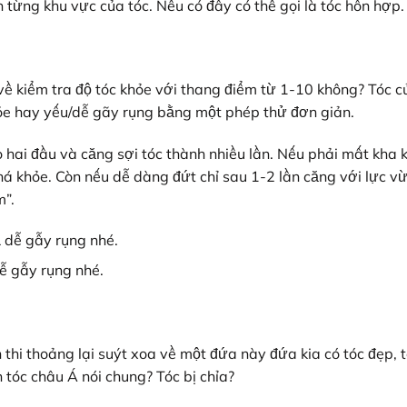
 từng khu vực của tóc. Nếu có đây có thể gọi là tóc hỗn hợp.
ề kiểm tra độ tóc khỏe với thang điểm từ 1-10 không? Tóc c
hỏe hay yếu/dễ gãy rụng bằng một phép thử đơn giản.
o hai đầu và căng sợi tóc thành nhiều lần. Nếu phải mất kha 
há khỏe. Còn nếu dễ dàng đứt chỉ sau 1-2 lần căng với lực v
m”.
dễ gẫy rụng nhé.
thi thoảng lại suýt xoa về một đứa này đứa kia có tóc đẹp, 
 tóc châu Á nói chung? Tóc bị chỉa?