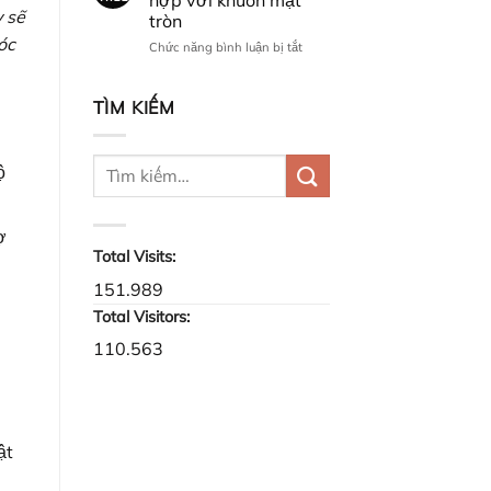
hợp với khuôn mặt
tặng
y sẽ
thu
tròn
quà
óc
ở
Chức năng bình luận bị tắt
gì
Kiểu
cho
tóc
thầy
nam
giáo?
TÌM KIẾM
đẹp
phù
hợp
ộ
với
khuôn
mặt
tròn
ợ
Total Visits:
151.989
Total Visitors:
110.563