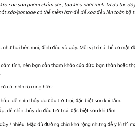
lựa các sản phẩm chăm sóc, tạo kiểu nhất định. Ví dụ tóc dà
hất sáp/pomade có thể mềm hơn để dễ xoa đều lên toàn bộ t
c như hai bên mai, đỉnh đầu và gáy. Mỗi vị trí có thể có mật đ
cảm tính, nên bạn cần tham khảo của đứa bạn thân hoặc th
.
có cái nhìn rõ ràng hơn:
, dễ nhìn thấy da đầu trơ trọi, đặc biệt sau khi tắm.