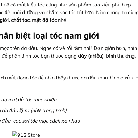
yết để có một kiểu tóc cũng như sản phẩm tạo kiểu phù hợp.
tóc để nuôi dưỡng và chăm sóc tóc tốt hơn. Nào chúng ta cùn
giới, chất tóc, mật độ tóc
nhé!
ân biệt loại tóc nam giới
 mọc trên da đầu. Nghe có vẻ rối rắm nhỉ? Đơn giản hơn, nhìn
a để phân định tóc bạn thuộc dạng
dày (nhiều)
,
bình thường
,
ch một đoạn tóc để nhìn thấy được da đầu (như hình dưới). 
 do mật độ tóc mọc nhiều.
n da đầu lộ ra (như trong hình)
a đầu, các sợi tóc mọc cách xa nhau