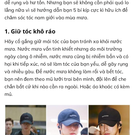
dễ rụng và hư tổn. Nhưng bạn sẽ không cần phải quá lo
lắng nữa vì sẽ hướng dẫn bạn 5 bí kíp cực kì hữu ích để
chăm sóc tóc nam giới vào mùa mưa.
1. Giữ tóc khô ráo
Hãy cố gắng giữ mái tóc của bạn tránh xa khỏi nước
mưa. Nước mưa vốn tinh khiết nhưng do môi trường
ngày càng ô nhiễm, nước mưa cũng bị nhiễm bẩn và có
hại khi tiếp xúc, nó sẽ làm tóc của bạn yếu, dễ gãy rụng
và nhiều gàu. Để nước mưa không làm rối và bết tóc,
bạn nên đem theo mũ lưỡi trai bên mình, đội lên để che
chắn bất cứ khi nào cần ra ngoài. Hoặc áo khoác có kèm
mủ.