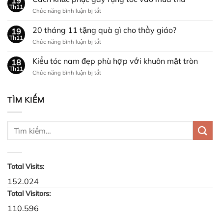
19
lý
Th11
trai
ở
Chức năng bình luận bị tắt
sáp
nhân
Cách
vuốt
dịp
khắc
20 tháng 11 tặng quà gì cho thầy giáo?
tóc
19
NOEL?
phục
Th11
bị
ở
Chức năng bình luận bị tắt
gãy
khô
20
rụng
cứng
tháng
Kiểu tóc nam đẹp phù hợp với khuôn mặt tròn
tóc
18
11
Th11
vào
ở
Chức năng bình luận bị tắt
tặng
mùa
Kiểu
quà
thu
tóc
gì
nam
TÌM KIẾM
cho
đẹp
thầy
phù
giáo?
hợp
với
khuôn
mặt
tròn
Total Visits:
152.024
Total Visitors:
110.596