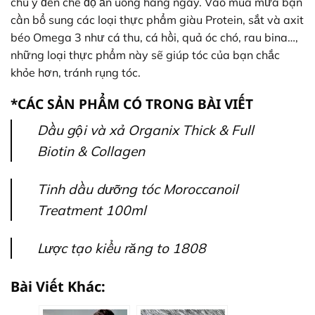
chú ý đến chế độ ăn uống hàng ngày. Vào mùa mưa bạn
cần bổ sung các loại thực phẩm giàu Protein, sắt và axit
béo Omega 3 như cá thu, cá hồi, quả óc chó, rau bina…,
những loại thực phẩm này sẽ giúp tóc của bạn chắc
khỏe hơn, tránh rụng tóc.
*
CÁC SẢN PHẨM CÓ TRONG BÀI VIẾT
Dầu gội và xả Organix Thick & Full
Biotin & Collagen
Tinh dầu dưỡng tóc Moroccanoil
Treatment 100ml
Lược tạo kiểu răng to 1808
Bài Viết Khác: