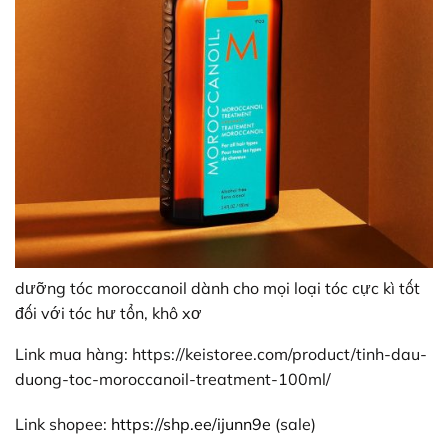
dưỡng tóc moroccanoil dành cho mọi loại tóc cực kì tốt
đối với tóc hư tổn, khô xơ
Link mua hàng: https://keistoree.com/product/tinh-dau-
duong-toc-moroccanoil-treatment-100ml/
Link shopee:
https://shp.ee/ijunn9e
(sale)