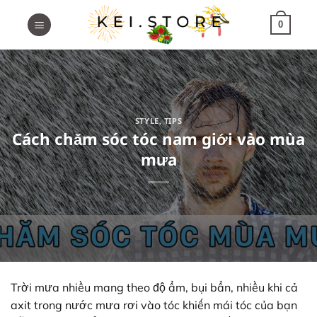
Skip
to
0
content
STYLE
,
TIPS
Cách chăm sóc tóc nam giới vào mùa
mưa
Trời mưa nhiều mang theo độ ẩm, bụi bẩn, nhiều khi cả
axit trong nước mưa rơi vào tóc khiến mái tóc của bạn