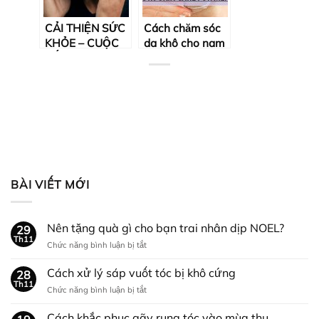
CẢI THIỆN SỨC
Cách chăm sóc
KHỎE – CUỘC
da khô cho nam
SỐNG ĐƠN
giới
GIẢN TỪ THÓI
QUEN CHĂM
SÓC DA HẰNG
NGÀY CỦA NAM
GIỚI
BÀI VIẾT MỚI
Nên tặng quà gì cho bạn trai nhân dịp NOEL?
29
Th11
ở
Chức năng bình luận bị tắt
Nên
tặng
Cách xử lý sáp vuốt tóc bị khô cứng
28
quà
Th11
ở
Chức năng bình luận bị tắt
gì
Cách
cho
xử
Cách khắc phục gãy rụng tóc vào mùa thu
bạn