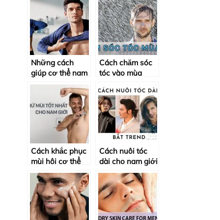
Những cách
Cách chăm sóc
giúp cơ thể nam
tóc vào mùa
giới thơm tự
mưa giúp hạn
nhiên
chế gàu rụng
Cách khắc phục
Cách nuôi tóc
mùi hôi cơ thể
dài cho nam giới
nam giới