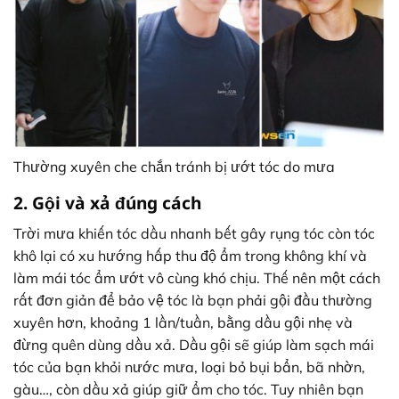
Thường xuyên che chắn tránh bị ướt tóc do mưa
2. Gội và xả đúng cách
Trời mưa khiến tóc dầu nhanh bết gây rụng tóc còn tóc
khô lại có xu hướng hấp thu độ ẩm trong không khí và
làm mái tóc ẩm ướt vô cùng khó chịu. Thế nên một cách
rất đơn giản để bảo vệ tóc là bạn phải gội đầu thường
xuyên hơn, khoảng 1 lần/tuần, bằng dầu gội nhẹ và
đừng quên dùng dầu xả. Dầu gội sẽ giúp làm sạch mái
tóc của bạn khỏi nước mưa, loại bỏ bụi bẩn, bã nhờn,
gàu…, còn dầu xả giúp giữ ẩm cho tóc. Tuy nhiên bạn