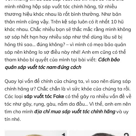
mình những hộp sáp vuốt tóc chính hãng, từ nhiều
thương hiệu khác nhau là rất bình thường. Như bản
thân mình cũng vậy. Trên kệ sáp luôn có ít nhất 10 hũ
khác nhau. Chắc nhiều bạn sẽ thắc mắc rằng mình không
sợ sáp hết hạn hay nhiều sáp như thế dùng lâu sẽ bị
hỏng thì sao… đúng không? – vì mình có mẹo bảo quản
sáp nên không lo sợ điều này nhé! Anh em cũng có thể
tham khảo bí quyết của mình tại bài viết:
Cách bảo
quản sáp vuốt tóc nam đúng cách
Quay lại vấn để chính của chúng ta, vì sao nên dùng sáp
chính hãng ư? Chắc chắn là vì sức khỏe của chúng ta rồi.
Các loại
sáp vuốt tóc Fake
có thể gây ra nhiều vấn đề về
tóc như gãy, rụng, gàu, nấm da đầu… Vì thế, anh em nên
tìm cho mình
địa chỉ mua sáp vuốt tóc chính hãng
và uy
tín nhé.