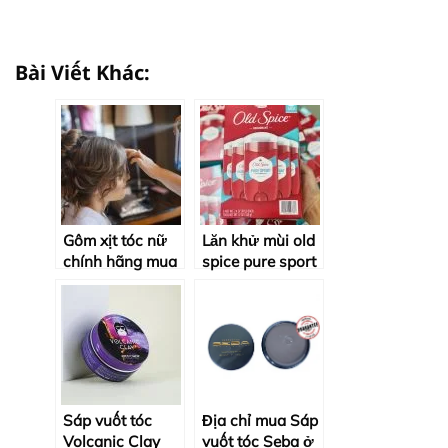
Bài Viết Khác:
Gôm xịt tóc nữ
Lăn khử mùi old
chính hãng mua
spice pure sport
ở đâu?
chính hãng mua
ở đâu?
Sáp vuốt tóc
Địa chỉ mua Sáp
Volcanic Clay
vuốt tóc Seba ở