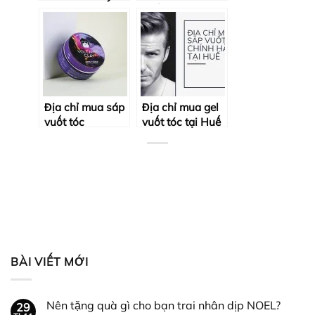
chính hãng bao
huế chính hãng?
giữ nếp cả ngày
Địa chỉ mua sáp
Địa chỉ mua gel
vuốt tóc
vuốt tóc tại Huế
Volcanic Clay tại
chính hãng?
Huế [Chính
hãng]
BÀI VIẾT MỚI
Nên tặng quà gì cho bạn trai nhân dịp NOEL?
29