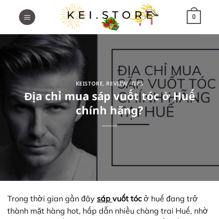
Skip
to
0
content
KEISTORE
,
REVIEW
,
TIPS
Địa chỉ mua sáp vuốt tóc ở Huế
chính hãng?
Trong thời gian gần đây
sáp
vuốt tóc
ở huế đang trở
thành mặt hàng hot, hấp dẫn nhiều chàng trai Huế, nhờ