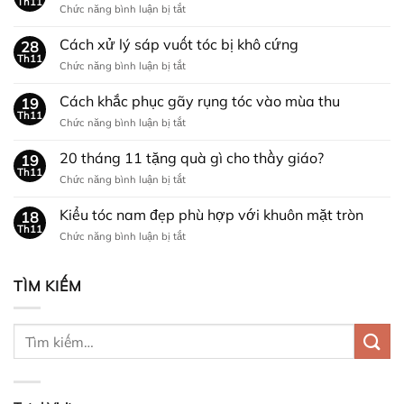
Th11
ở
Chức năng bình luận bị tắt
Nên
tặng
Cách xử lý sáp vuốt tóc bị khô cứng
28
quà
Th11
ở
Chức năng bình luận bị tắt
gì
Cách
cho
xử
Cách khắc phục gãy rụng tóc vào mùa thu
bạn
19
lý
Th11
trai
ở
Chức năng bình luận bị tắt
sáp
nhân
Cách
vuốt
dịp
khắc
20 tháng 11 tặng quà gì cho thầy giáo?
tóc
19
NOEL?
phục
Th11
bị
ở
Chức năng bình luận bị tắt
gãy
khô
20
rụng
cứng
tháng
Kiểu tóc nam đẹp phù hợp với khuôn mặt tròn
tóc
18
11
Th11
vào
ở
Chức năng bình luận bị tắt
tặng
mùa
Kiểu
quà
thu
tóc
gì
nam
TÌM KIẾM
cho
đẹp
thầy
phù
giáo?
hợp
với
khuôn
mặt
tròn