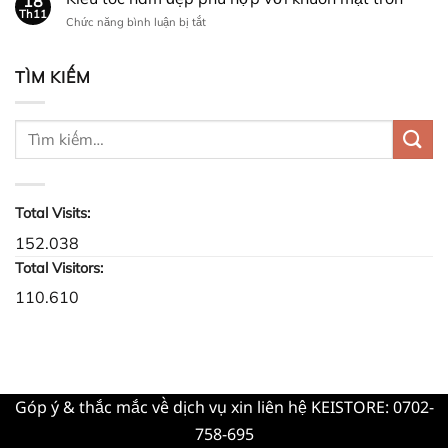
18
11
Th11
vào
ở
Chức năng bình luận bị tắt
tặng
mùa
Kiểu
quà
thu
tóc
gì
nam
TÌM KIẾM
cho
đẹp
thầy
phù
giáo?
hợp
với
khuôn
mặt
tròn
Total Visits:
152.038
Total Visitors:
110.610
Góp ý & thắc mắc về dịch vụ xin liên hệ KEISTORE: 0702-
758-695