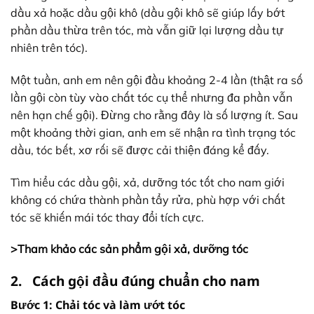
dầu xả hoặc dầu gội khô (dầu gội khô sẽ giúp lấy bớt
phần dầu thừa trên tóc, mà vẫn giữ lại lượng dầu tự
nhiên trên tóc).
Một tuần, anh em nên gội đầu khoảng 2-4 lần (thật ra số
lần gội còn tùy vào chất tóc cụ thể nhưng đa phần vẫn
nên hạn chế gội). Đừng cho rằng đây là số lượng ít. Sau
một khoảng thời gian, anh em sẽ nhận ra tình trạng tóc
dầu, tóc bết, xơ rối sẽ được cải thiện đáng kể đấy.
Tìm hiểu các dầu gội, xả, dưỡng tóc tốt cho nam giới
không có chứa thành phần tẩy rửa, phù hợp với chất
tóc sẽ khiến mái tóc thay đổi tích cực.
>Tham khảo các sản phẩm
gội xả, dưỡng tóc
2. Cách gội đầu đúng chuẩn cho nam
Bước 1: Chải tóc và làm ướt tóc