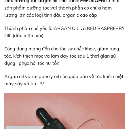
Dầu dưỡng tóc argan oil The Tonic F&FUKAERI
là một
sản phẩm dưỡng tóc với thành phần có chứa hàm
lượng lớn các loại tinh dầu organic cao cấp
Thành phần chủ yếu là ARGAN OIL và RED RASPBERRY
OIL (dầu mâm xôi)
Công dụng mang đến cho tóc sự chắc khoẻ, giảm rụng
tóc, kích thích mọc và làm dày tóc sau 1 thời gian sử
dụng , phục hồi tóc hư tổn.
Argan oil và raspberry oil còn giúp bảo vệ tóc khỏi nhiệt
máy sấy và tia UV..