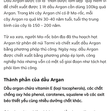
Dầu Argan được coi là “thần dược làm đẹp” quý hiếm vì
để chiết xuất được 1 lít dầu Argan cần dùng 100kg quả
Argan. Trong khi cây Argan chỉ có ở Ma-rốc, mỗi
cây Argan ra quả khi 30-40 năm tuổi, tuổi thọ trung
bình của cây là 150 – 200 năm.
Từ xa xưa, người Ma-rốc bản địa đã thu hoạch hạt
Argan từ phân dê núi Tarmi và chiết xuất dầu Argan
bằng phương pháp thủ công. Ngày nay, dầu Argan
được chiết xuất bằng phương pháp ép lạnh, công
nghiệp hóa nhưng vẫn có một số giai đoạn như tách hạt
phải làm thủ công.
Thành phần của dầu Argan
Dầu argan chứa vitamin E (loại tocopherols), các chất
chống oxy hóa phenol, carotenes, squalene và các axit
béo thiết yếu cùng nhiều dưỡng chất khác.