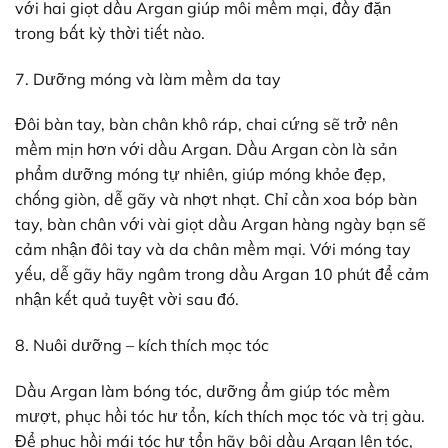
với hai giọt dầu Argan giúp môi mềm mại, đầy đặn
trong bất kỳ thời tiết nào.
7. Dưỡng móng và làm mềm da tay
Đôi bàn tay, bàn chân khô ráp, chai cứng sẽ trở nên
mềm mịn hơn với dầu Argan. Dầu Argan còn là sản
phẩm dưỡng móng tự nhiên, giúp móng khỏe đẹp,
chống giòn, dễ gãy và nhợt nhạt. Chỉ cần xoa bóp bàn
tay, bàn chân với vài giọt dầu Argan hàng ngày bạn sẽ
cảm nhận đôi tay và da chân mềm mại. Với móng tay
yếu, dễ gãy hãy ngâm trong dầu Argan 10 phút để cảm
nhận kết quả tuyệt vời sau đó.
8. Nuôi dưỡng – kích thích mọc tóc
Dầu Argan làm bóng tóc, dưỡng ẩm giúp tóc mềm
mượt, phục hồi tóc hư tổn,
kích thích mọc tóc
và trị gàu.
Để phục hồi mái tóc hư tổn hãy bôi dầu Argan lên tóc,