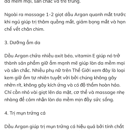
da mềm mại, săn chắc và trẻ trung.
Ngoài ra massage 1-2 giọt dầu Argan quanh mắt trước
khi ngủ giúp trị thâm quầng mắt, giảm bọng mắt và hạn
chế vết chân chim.
3. Dưỡng ẩm da
Dầu Argan chứa nhiều axit béo, vitamin E giúp nó trở
thành sản phẩm giữ ẩm mạnh mẽ giúp làn da mềm mại
và săn chắc. Nhiều phụ nữ trên Thế Giới xem đây là loại
kem giữ ẩm tự nhiên tuyệt vời bởi chúng không gây
nhờn rít, không gây kích ứng và có độ thấm hoàn hảo.
Chỉ cần nhỏ vài giọt lên da mặt, cơ thể và massage nhẹ
nhàng để cảm nhận làn da mềm mịn đầy sức sống.
4. Trị mụn trứng cá
Dầu Argan giúp trị mụn trứng cá hiệu quả bởi tính chất