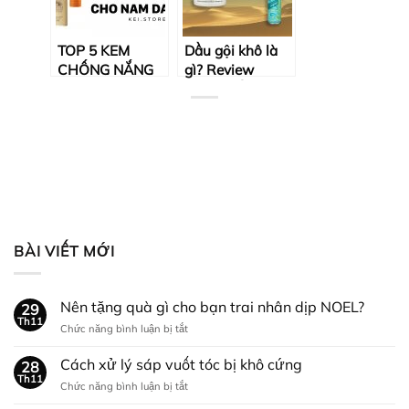
TOP 5 KEM
Dầu gội khô là
CHỐNG NẮNG
gì? Review
CHO NAM DA
những dầu gội
DẦU TỐT NHẤT
khô đáng mua!
BÀI VIẾT MỚI
Nên tặng quà gì cho bạn trai nhân dịp NOEL?
29
Th11
ở
Chức năng bình luận bị tắt
Nên
tặng
Cách xử lý sáp vuốt tóc bị khô cứng
28
quà
Th11
ở
Chức năng bình luận bị tắt
gì
Cách
cho