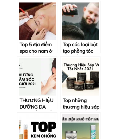
Top 5 địa điểm
Top các loại bột
spa cho nam ở
tạo phồng tóc
Huế tốt và uy tín
tốt nhất 2022
nhất hiện nay
THƯƠNG HIỆU
Top những
DƯỠNG DA
thương hiệu sáp
NAM TỐT NHẤT
vuốt tóc tốt nhất
2021
2021