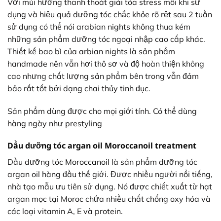
Với mùi hương thanh thoát giải tỏa stress mỗi khi sử
dụng và hiệu quả dưỡng tóc chắc khỏe rõ rệt sau 2 tuần
sử dụng có thể nói arabian nights không thua kém
những sản phẩm dưỡng tóc ngoại nhập cao cấp khác.
Thiết kế bao bì của arbian nights là sản phẩm
handmade nên vẫn hơi thô sơ và độ hoàn thiện không
cao nhưng chất lượng sản phẩm bên trong vẫn đảm
bảo rất tốt bởi dạng chai thủy tinh đục.
Sản phẩm dùng được cho mọi giới tính. Có thể dùng
hàng ngày như prestyling
Dầu dưỡng tóc argan oil Moroccanoil treatment
Dầu dưỡng tóc
Moroccanoil
là sản phẩm dưỡng tóc
argan oil hàng đầu thế giới. Được nhiều người nổi tiếng,
nhà tạo mẫu ưu tiên sử dụng. Nó được chiết xuất từ hạt
argan mọc tại Moroc chứa nhiều chất chống oxy hóa và
các loại vitamin A, E và protein.