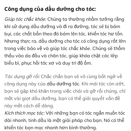
Công dụng của dầu dưỡng cho tóc:
Giúp tóc chắc khỏe:
Chúng ta thường nhầm tưởng rằng
khi sử dụng dầu dưỡng và đi ra đường, tóc sẽ bị bám
bụi, các chất bẩn theo đó bám lên tóc, khiến tóc hư tổn.
Nhưng thực ra, dầu dưỡng cho tóc có công dụng rất lớn
trong việc bảo vệ và giúp tóc chắc khỏe. Chúng sẽ thẩm
thấu vào da đầu và chân tóc, giúp khóa chặt các lớp
biểu bì, phục hồi tóc xơ và duy trì độ ẩm.
Tác dụng gỡ rối:
Chắc chắn bạn sẽ vô cùng bất ngờ về
công dụng này của
dầu
dưỡng tóc
. Khi mái tóc còn ướt,
bạn sẽ gặp khó khăn trong việc chải và gỡ rối chúng, chỉ
một vài giọt dầu dưỡng, bạn có thể giải quyết vấn đề
này một cách dễ dàng.
Kích thích mọc tóc:
Với những bạn có tóc ngắn muốn tóc
dài nhanh, tinh dầu là một giải pháp cho bạn. Nó có thể
khiến tóc bạn mọc nhanh hơn bình thường.