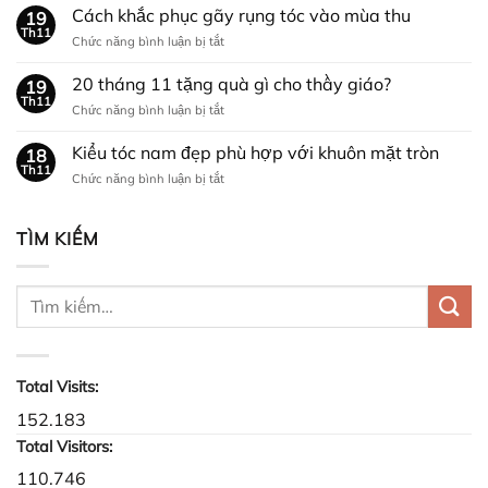
xử
Cách khắc phục gãy rụng tóc vào mùa thu
bạn
19
lý
Th11
trai
ở
Chức năng bình luận bị tắt
sáp
nhân
Cách
vuốt
dịp
khắc
20 tháng 11 tặng quà gì cho thầy giáo?
tóc
19
NOEL?
phục
Th11
bị
ở
Chức năng bình luận bị tắt
gãy
khô
20
rụng
cứng
tháng
Kiểu tóc nam đẹp phù hợp với khuôn mặt tròn
tóc
18
11
Th11
vào
ở
Chức năng bình luận bị tắt
tặng
mùa
Kiểu
quà
thu
tóc
gì
nam
TÌM KIẾM
cho
đẹp
thầy
phù
giáo?
hợp
với
khuôn
mặt
tròn
Total Visits:
152.183
Total Visitors:
110.746