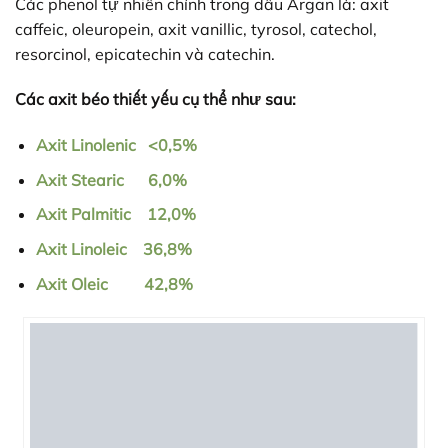
Các phenol tự nhiên chính trong dầu Argan là: axit
caffeic, oleuropein, axit vanillic, tyrosol, catechol,
resorcinol, epicatechin và catechin.
Các axit béo thiết yếu cụ thể như sau:
Axit Linolenic <0,5%
Axit Stearic 6,0%
Axit Palmitic 12,0%
Axit Linoleic 36,8%
Axit Oleic 42,8%