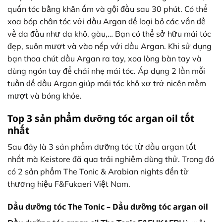
quấn tóc bằng khăn ấm và gội đầu sau 30 phút. Có thể
xoa bóp chân tóc với dầu Argan để loại bỏ các vấn đề
về da đầu như da khô, gàu,… Bạn có thể sở hữu mái tóc
đẹp, suôn mượt và vào nếp với dầu Argan. Khi sử dụng
bạn thoa chút dầu Argan ra tay, xoa lòng bàn tay và
dùng ngón tay để chải nhẹ mái tóc. Áp dụng 2 lần mỗi
tuần để dầu Argan giúp mái tóc khô xơ trở nicên mềm
mượt và bóng khỏe.
Top 3 sản phẩm dưỡng tóc argan oil tốt
nhất
Sau đây là 3 sản phẩm dưỡng tóc từ dầu argan tốt
nhất mà Keistore đã qua trải nghiệm dùng thử. Trong đó
có 2 sản phẩm The Tonic & Arabian nights đến từ
thương hiệu F&Fukaeri Việt Nam.
Dầu dưỡng tóc The Tonic – Dầu dưỡng tóc argan oil