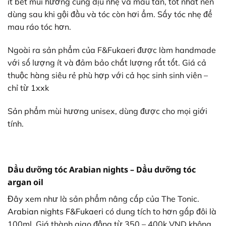
ít bết mùi hương cũng dịu nhẹ và mau tan, tốt nhất nên
dùng sau khi gội đầu và tóc còn hơi ẩm. Sấy tóc nhẹ để
mau ráo tóc hơn.
Ngoài ra sản phẩm của F&Fukaeri được làm handmade
với số lượng ít và đảm bảo chất lượng rất tốt. Giá cả
thuộc hàng siêu rẻ phù hợp với cả học sinh sinh viên –
chỉ từ 1xxk
Sản phẩm mùi hương unisex, dùng được cho mọi giới
tính.
Dầu dưỡng tóc Arabian nights – Dầu dưỡng tóc
argan oil
Đây xem như là sản phẩm nâng cấp của The Tonic.
Arabian nights F&Fukaeri
có dung tích to hơn gấp đôi là
100ml. Giá thành giao động từ 350 – 400k VND không