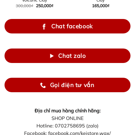
300,000
₫
250,000
₫
165,000
₫
Chat facebook
Chat zalo
Gọi điện tư vấn
Địa chỉ mua hàng chính hãng:
SHOP ONLINE
Hotline: 0702758695 (zalo)
Facebook: facebook.com/keistore.wax/