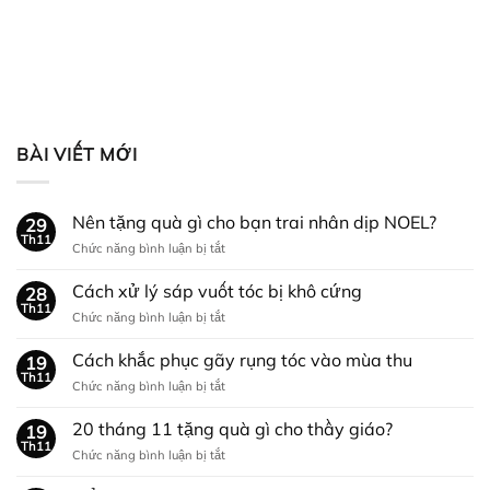
(Phiên bản mới
nhất)
BÀI VIẾT MỚI
Nên tặng quà gì cho bạn trai nhân dịp NOEL?
29
Th11
ở
Chức năng bình luận bị tắt
Nên
tặng
Cách xử lý sáp vuốt tóc bị khô cứng
28
quà
Th11
ở
Chức năng bình luận bị tắt
gì
Cách
cho
xử
Cách khắc phục gãy rụng tóc vào mùa thu
bạn
19
lý
Th11
trai
ở
Chức năng bình luận bị tắt
sáp
nhân
Cách
vuốt
dịp
khắc
20 tháng 11 tặng quà gì cho thầy giáo?
tóc
19
NOEL?
phục
Th11
bị
ở
Chức năng bình luận bị tắt
gãy
khô
20
rụng
cứng