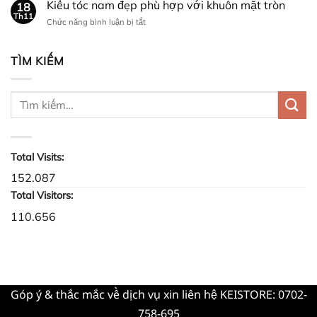
tháng
Kiểu tóc nam đẹp phù hợp với khuôn mặt tròn
tóc
18
11
Th11
vào
ở
Chức năng bình luận bị tắt
tặng
mùa
Kiểu
quà
thu
tóc
gì
nam
TÌM KIẾM
cho
đẹp
thầy
phù
giáo?
hợp
với
khuôn
mặt
tròn
Total Visits:
152.087
Total Visitors:
110.656
Góp ý & thắc mắc về dịch vụ xin liên hệ KEISTORE: 0702-
758-695