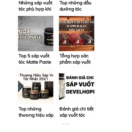
Những sáp vuốt
Top những dầu
tóc phù hợp khi
dưỡng tóc
đi du lịch [top 5]
argan oil tốt
nhất
Top 5 sáp vuốt
Tổng hợp sản
tóc Matte Paste
phẩm sáp vuốt
tốt nhất 2022
tóc Dapper Dan
tốt nhất
Top những
Đánh giá chi tiết
thương hiệu sáp
sáp vuốt tóc
vuốt tóc tốt nhất
DEVELHOPE
2021
SOLIS V 115G