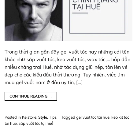
Trong thời gian gần đây gel vuốt tóc hay những cái tên
khác như sáp vuốt tóc, keo vuốt tóc, wax tóc,… hấp dẫn
nhiều chàng trai Huế, nhờ tác dụng giữ nếp, tôn lên vẻ
đẹp cho các kiểu đầu thời thượng. Tuy nhiên, việc tìm
mua gel vuốt nam ở đâu uy tín, […]
CONTINUE READING
→
Posted in
Keistore
,
Style
,
Tips
|
Tagged
gel vuot toc tai hue
,
keo xit toc
tai hue
,
sáp vuốt tóc tại huế