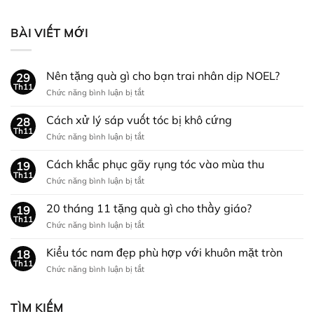
BÀI VIẾT MỚI
Nên tặng quà gì cho bạn trai nhân dịp NOEL?
29
Th11
ở
Chức năng bình luận bị tắt
Nên
tặng
Cách xử lý sáp vuốt tóc bị khô cứng
28
quà
Th11
ở
Chức năng bình luận bị tắt
gì
Cách
cho
xử
Cách khắc phục gãy rụng tóc vào mùa thu
bạn
19
lý
Th11
trai
ở
Chức năng bình luận bị tắt
sáp
nhân
Cách
vuốt
dịp
khắc
20 tháng 11 tặng quà gì cho thầy giáo?
tóc
19
NOEL?
phục
Th11
bị
ở
Chức năng bình luận bị tắt
gãy
khô
20
rụng
cứng
tháng
Kiểu tóc nam đẹp phù hợp với khuôn mặt tròn
tóc
18
11
Th11
vào
ở
Chức năng bình luận bị tắt
tặng
mùa
Kiểu
quà
thu
tóc
gì
nam
TÌM KIẾM
cho