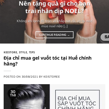
Nên tặng quà gì cho bạn
trai nhân dịp NOEL?
Không khí lạnh đã tràn về khắp nơi rồi, và lại một
mùa noel nữa [...]
CONTINUE READING
→
KEISTORE
,
STYLE
,
TIPS
Địa chỉ mua gel vuốt tóc tại Huế chính
hãng?
POSTED ON
30/08/2021
BY
KEISTOREE
30
Th8