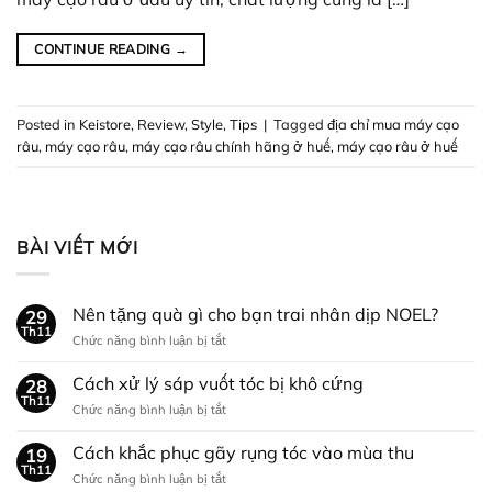
CONTINUE READING
→
Posted in
Keistore
,
Review
,
Style
,
Tips
|
Tagged
địa chỉ mua máy cạo
râu
,
máy cạo râu
,
máy cạo râu chính hãng ở huế
,
máy cạo râu ở huế
BÀI VIẾT MỚI
Nên tặng quà gì cho bạn trai nhân dịp NOEL?
29
Th11
ở
Chức năng bình luận bị tắt
Nên
tặng
Cách xử lý sáp vuốt tóc bị khô cứng
28
quà
Th11
ở
Chức năng bình luận bị tắt
gì
Cách
cho
xử
Cách khắc phục gãy rụng tóc vào mùa thu
bạn
19
lý
Th11
trai
ở
Chức năng bình luận bị tắt
sáp
nhân