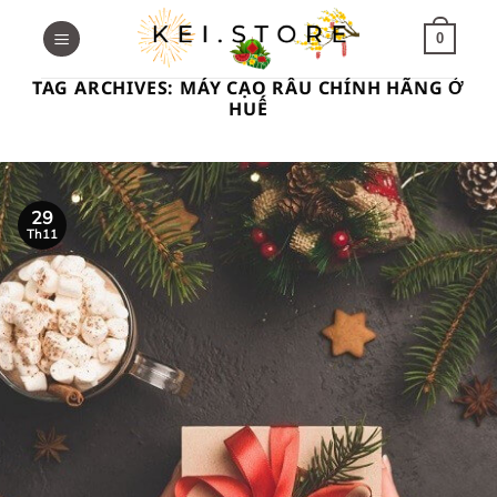
Skip
to
0
content
TAG ARCHIVES:
MÁY CẠO RÂU CHÍNH HÃNG Ở
HUẾ
29
Th11