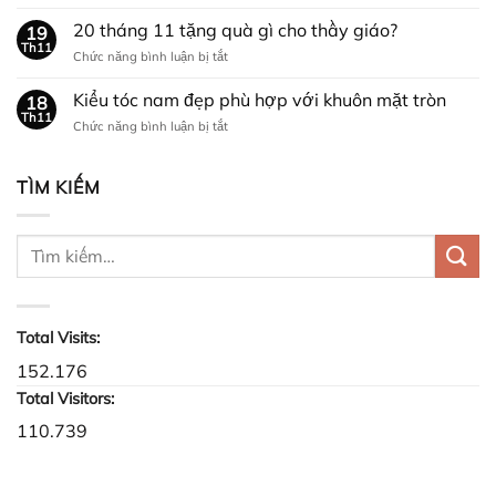
Cách
vuốt
dịp
khắc
20 tháng 11 tặng quà gì cho thầy giáo?
tóc
19
NOEL?
phục
Th11
bị
ở
Chức năng bình luận bị tắt
gãy
khô
20
rụng
cứng
tháng
Kiểu tóc nam đẹp phù hợp với khuôn mặt tròn
tóc
18
11
Th11
vào
ở
Chức năng bình luận bị tắt
tặng
mùa
Kiểu
quà
thu
tóc
gì
nam
TÌM KIẾM
cho
đẹp
thầy
phù
giáo?
hợp
với
khuôn
mặt
tròn
Total Visits:
152.176
Total Visitors:
110.739