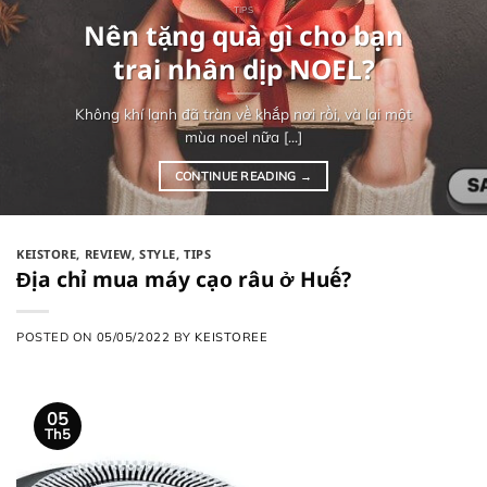
TIPS
Nên tặng quà gì cho bạn
trai nhân dịp NOEL?
Không khí lạnh đã tràn về khắp nơi rồi, và lại một
mùa noel nữa [...]
CONTINUE READING
→
KEISTORE
,
REVIEW
,
STYLE
,
TIPS
Địa chỉ mua máy cạo râu ở Huế?
POSTED ON
05/05/2022
BY
KEISTOREE
05
Th5