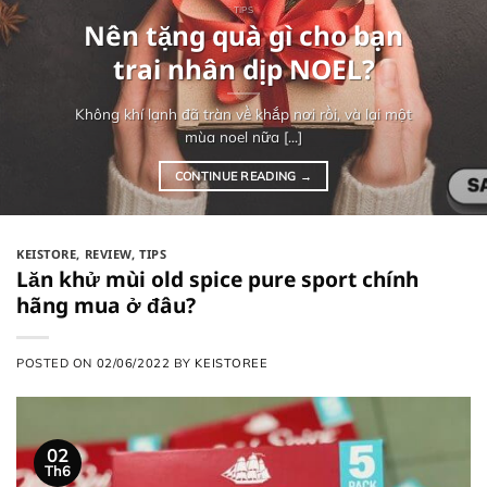
TIPS
Nên tặng quà gì cho bạn
trai nhân dịp NOEL?
Không khí lạnh đã tràn về khắp nơi rồi, và lại một
mùa noel nữa [...]
CONTINUE READING
→
KEISTORE
,
REVIEW
,
TIPS
Lăn khử mùi old spice pure sport chính
hãng mua ở đâu?
POSTED ON
02/06/2022
BY
KEISTOREE
02
Th6