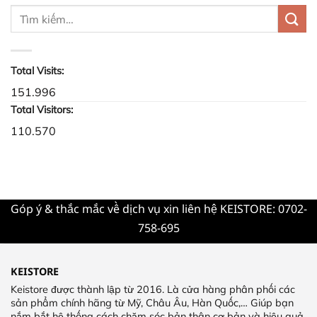
hợp
với
khuôn
mặt
tròn
Total Visits:
151.996
Total Visitors:
110.570
Góp ý & thắc mắc về dịch vụ xin liên hệ KEISTORE: 0702-
758-695
KEISTORE
Keistore được thành lập từ 2016. Là cửa hàng phân phối các
sản phẩm chính hãng từ Mỹ, Châu Âu, Hàn Quốc,… Giúp bạn
nắm bắt hệ thống cách chăm sóc bản thân cơ bản và hiệu quả,