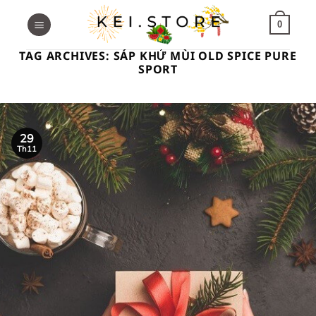
Skip
to
0
content
TAG ARCHIVES:
SÁP KHỬ MÙI OLD SPICE PURE
SPORT
29
Th11