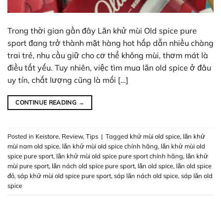
Trong thời gian gần đây Lăn khử mùi Old spice pure
sport đang trở thành mặt hàng hot hấp dẫn nhiều chàng
trai trẻ, nhu cầu giữ cho cơ thể không mùi, thơm mát là
điều tất yếu. Tuy nhiên, việc tìm mua lăn old spice ở đâu
uy tín, chất lượng cũng là mối […]
CONTINUE READING
→
Posted in
Keistore
,
Review
,
Tips
|
Tagged
khử mùi old spice
,
lăn khử
mùi nam old spice
,
lăn khử mùi old spice chính hãng
,
lăn khử mùi old
spice pure sport
,
lăn khử mùi old spice pure sport chính hãng
,
lăn khử
mùi pure sport
,
lăn nách old spice pure sport
,
lăn old spice
,
lăn old spice
đỏ
,
sáp khử mùi old spice pure sport
,
sáp lăn nách old spice
,
sáp lăn old
spice