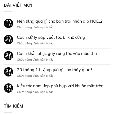
BÀI VIẾT MỚI
Nên tặng quà gì cho bạn trai nhân dịp NOEL?
29
Th11
ở
Chức năng bình luận bị tắt
Nên
tặng
Cách xử lý sáp vuốt tóc bị khô cứng
28
quà
Th11
ở
Chức năng bình luận bị tắt
gì
Cách
cho
xử
Cách khắc phục gãy rụng tóc vào mùa thu
bạn
19
lý
Th11
trai
ở
Chức năng bình luận bị tắt
sáp
nhân
Cách
vuốt
dịp
khắc
20 tháng 11 tặng quà gì cho thầy giáo?
tóc
19
NOEL?
phục
Th11
bị
ở
Chức năng bình luận bị tắt
gãy
khô
20
rụng
cứng
tháng
Kiểu tóc nam đẹp phù hợp với khuôn mặt tròn
tóc
18
11
Th11
vào
ở
Chức năng bình luận bị tắt
tặng
mùa
Kiểu
quà
thu
tóc
gì
nam
TÌM KIẾM
cho
đẹp
thầy
phù
giáo?