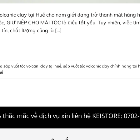
lcanic clay tại Huế cho nam giới đang trở thành mặt hàng h
óc, GIỮ NẾP CHO MÁI TÓC là điều tất yếu. Tuy nhiên, việc tì
tín, chất lượng cũng là […]
 sáp vuốt tóc volcani clay tại huế
,
sáp vuốt tóc volcanic clay chính hãng tại 
uế
 thắc mắc về dịch vụ xin liên hệ KEISTORE: 0702