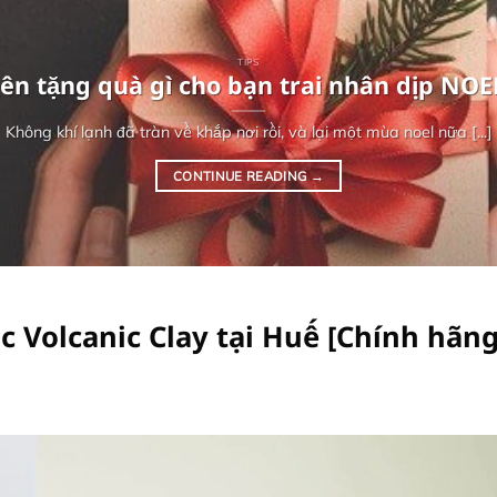
TIPS
ên tặng quà gì cho bạn trai nhân dịp NOE
Không khí lạnh đã tràn về khắp nơi rồi, và lại một mùa noel nữa [...]
CONTINUE READING
→
c Volcanic Clay tại Huế [Chính hãng