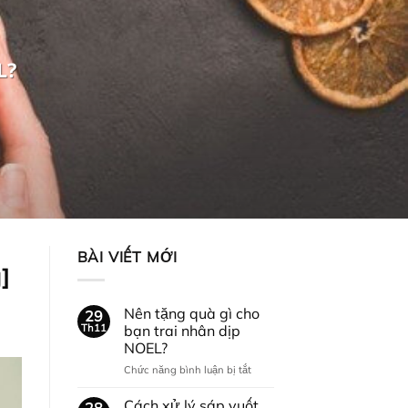
L?
BÀI VIẾT MỚI
]
Nên tặng quà gì cho
29
Th11
bạn trai nhân dịp
NOEL?
ở
Chức năng bình luận bị tắt
Nên
tặng
Cách xử lý sáp vuốt
28