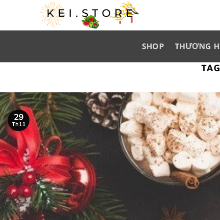
Skip
to
content
SHOP
THƯƠNG H
TAG
29
Th11