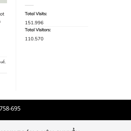
mặt
tròn
ot
Total Visits:
m
151.996
Total Visitors:
110.570
huế
,
-758-695