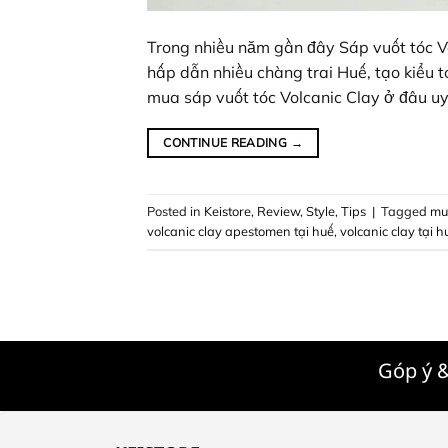
Trong nhiều năm gần đây Sáp vuốt tóc Vo
hấp dẫn nhiều chàng trai Huế, tạo kiểu t
mua sáp vuốt tóc Volcanic Clay ở đâu uy 
CONTINUE READING
→
Posted in
Keistore
,
Review
,
Style
,
Tips
|
Tagged
mua
volcanic clay apestomen tại huế
,
volcanic clay tại h
Góp ý &