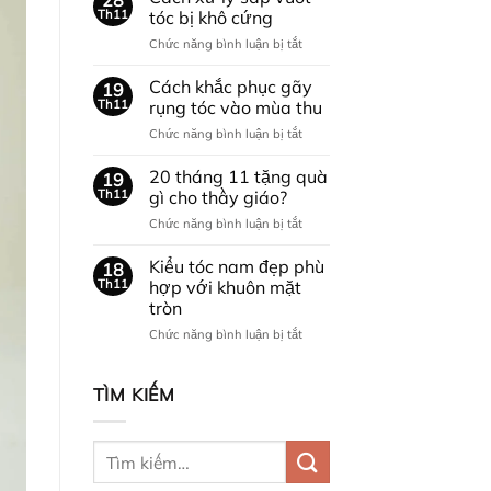
quà
Th11
tóc bị khô cứng
gì
ở
Chức năng bình luận bị tắt
cho
Cách
bạn
xử
Cách khắc phục gãy
trai
19
lý
nhân
Th11
rụng tóc vào mùa thu
sáp
dịp
ở
Chức năng bình luận bị tắt
vuốt
NOEL?
Cách
tóc
khắc
20 tháng 11 tặng quà
bị
19
phục
khô
Th11
gì cho thầy giáo?
gãy
cứng
ở
Chức năng bình luận bị tắt
rụng
20
tóc
tháng
Kiểu tóc nam đẹp phù
vào
18
11
mùa
Th11
hợp với khuôn mặt
tặng
thu
tròn
quà
ở
Chức năng bình luận bị tắt
gì
Kiểu
cho
tóc
thầy
nam
giáo?
TÌM KIẾM
đẹp
phù
hợp
với
khuôn