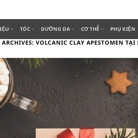
IỆU
TÓC
DƯỠNG DA
CƠ THỂ
PHỤ KIỆN
 ARCHIVES:
VOLCANIC CLAY APESTOMEN TẠI