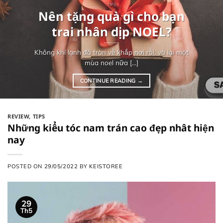
TIPS
Nên tặng quà gì cho bạn
trai nhân dịp NOEL?
Không khí lạnh đã tràn về khắp nơi rồi, và lại một
mùa noel nữa [...]
CONTINUE READING
→
REVIEW
,
TIPS
Những kiểu tóc nam trán cao đẹp nhât hiện
nay
POSTED ON
29/05/2022
BY
KEISTOREE
29
Th5