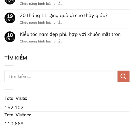
Th11
trai
ở
Chức năng bình luận bị tắt
sáp
nhân
Cách
vuốt
dịp
khắc
20 tháng 11 tặng quà gì cho thầy giáo?
tóc
19
NOEL?
phục
Th11
bị
ở
Chức năng bình luận bị tắt
gãy
khô
20
rụng
cứng
tháng
Kiểu tóc nam đẹp phù hợp với khuôn mặt tròn
tóc
18
11
Th11
vào
ở
Chức năng bình luận bị tắt
tặng
mùa
Kiểu
quà
thu
tóc
gì
nam
TÌM KIẾM
cho
đẹp
thầy
phù
giáo?
hợp
với
khuôn
mặt
tròn
Total Visits:
152.102
Total Visitors:
110.669