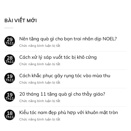
BÀI VIẾT MỚI
Nên tặng quà gì cho bạn trai nhân dịp NOEL?
29
Th11
ở
Chức năng bình luận bị tắt
Nên
tặng
Cách xử lý sáp vuốt tóc bị khô cứng
28
quà
Th11
ở
Chức năng bình luận bị tắt
gì
Cách
cho
xử
Cách khắc phục gãy rụng tóc vào mùa thu
bạn
19
lý
Th11
trai
ở
Chức năng bình luận bị tắt
sáp
nhân
Cách
vuốt
dịp
khắc
20 tháng 11 tặng quà gì cho thầy giáo?
tóc
19
NOEL?
phục
Th11
bị
ở
Chức năng bình luận bị tắt
gãy
khô
20
rụng
cứng
tháng
Kiểu tóc nam đẹp phù hợp với khuôn mặt tròn
tóc
18
11
Th11
vào
ở
Chức năng bình luận bị tắt
tặng
mùa
Kiểu
quà
thu
tóc
gì