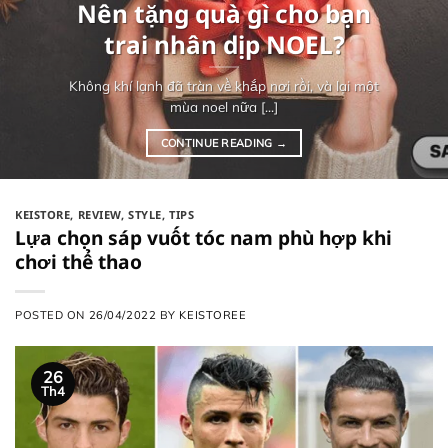
Nên tặng quà gì cho bạn
trai nhân dịp NOEL?
Không khí lạnh đã tràn về khắp nơi rồi, và lại một
mùa noel nữa [...]
CONTINUE READING
→
KEISTORE
,
REVIEW
,
STYLE
,
TIPS
Lựa chọn sáp vuốt tóc nam phù hợp khi
chơi thể thao
POSTED ON
26/04/2022
BY
KEISTOREE
26
Th4