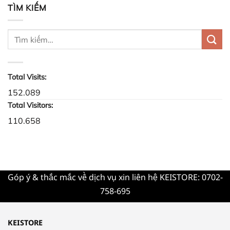
nam
TÌM KIẾM
cho
đẹp
thầy
phù
giáo?
hợp
với
khuôn
mặt
tròn
Total Visits:
152.089
Total Visitors:
110.658
Góp ý & thắc mắc về dịch vụ xin liên hệ KEISTORE: 0702-
758-695
KEISTORE