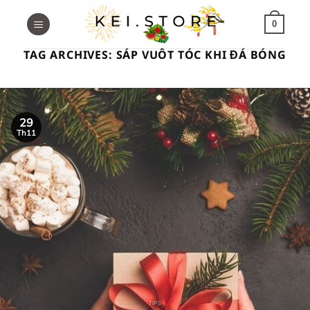
Skip
to
0
content
TAG ARCHIVES:
SÁP VUỐT TÓC KHI ĐÁ BÓNG
29
Th11
TIPS